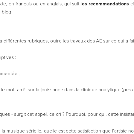
te, en français ou en anglais, qui suit
 les recommandations
 c
e blog.
a différentes rubriques, outre les travaux des AE sur ce qui a fai
iptives :
mmentée ;
ur le mot, arrêt sur la jouissance dans la clinique analytique (
pas d
es - surgit cet appel, ce cri ? Pourquoi, pour qui, cette insist
a musique sérielle, quelle est cette satisfaction que l’artiste no