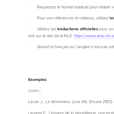
·       Respectez le format habituel pour établ
·       Pour vos références et citations, utilisez 
le
·       Utilisez les 
traductions officielles
 pour vos
voir sur le site de la NLS: 
https://www.amp-nls.o
·       Quand le français ou l’anglais n’est pas
Exemples
 :
Livres
Lacan J., 
Livre XX
(1972-
Le Séminaire, 
, Encore 
Laurent E., 
L'envers de la biopolitique, une écr