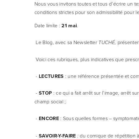
Nous vous invitons toutes et tous d’écrire un tex
conditions strictes pour son admissibilité pour l
Date limite : 
21 mai
.
 Le Blog, avec sa Newsletter 
 présenter
TUCHÉ,
 Voici ces rubriques, plus indicatives que prescr
 - 
LECTURES
 : une référence présentée et co
 -
STOP
 : ce qui a fait arrêt sur l’image, arrêt s
champ social ;
 - 
ENCORE
: Sous quelles formes – symptomatiqu
SAVOIR-Y-FAIRE
du comique de répétition à l
-
: