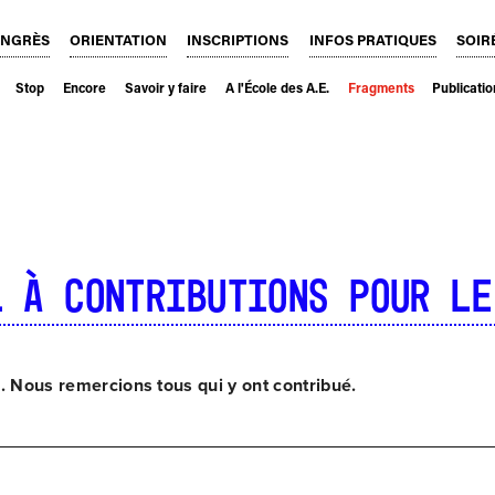
ONGRÈS
ORIENTATION
INSCRIPTIONS
INFOS PRATIQUES
SOIR
Stop
Encore
Savoir y faire
A l'École des A.E.
Fragments
Publicati
l à contributions pour le
é. Nous remercions tous qui y ont contribué.