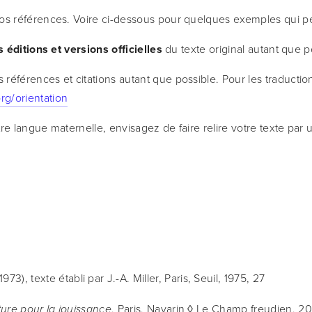
ir vos références. Voire ci-dessous pour quelques exemples qui 
s éditions et versions officielles 
du texte original autant que p
 références et citations autant que possible. Pour les traduction
rg/orientation
 votre langue maternelle, envisagez de faire relire votre texte 
1973), texte établi par J.-A. Miller, Paris, Seuil, 1975, 27
, Paris, Navarin ◊ Le Champ freudien, 20
iture pour la jouissance