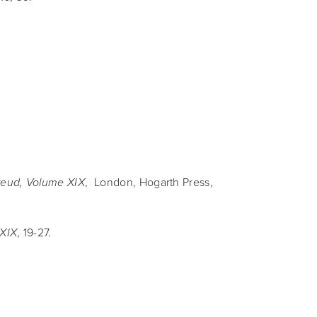
, 
London, Hogarth Press, 
reud, Volume XIX
, 19-27.
 XIX