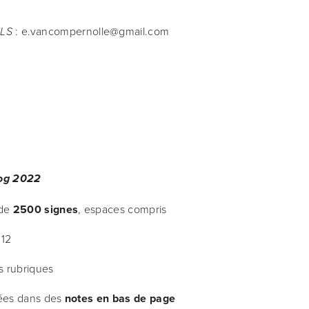
 : e.vancompernolle@gmail.com
NLS
log 2022
de 
2500 signes
, espaces compris
 12
es rubriques
ées dans des 
notes en bas de page